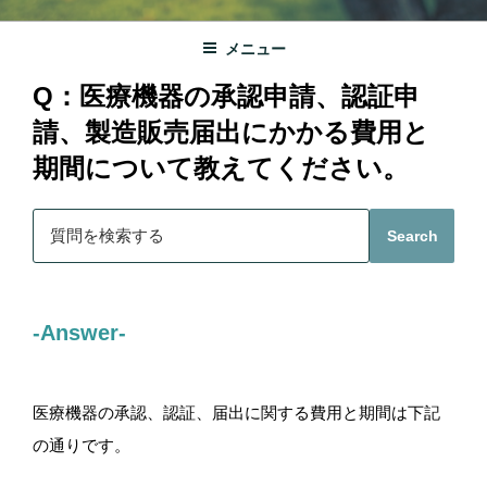
メニュー
Q：医療機器の承認申請、認証申
請、製造販売届出にかかる費用と
期間について教えてください。
S
Search
e
a
r
c
-Answer-
h
F
o
医療機器の承認、認証、届出に関する費用と期間は下記
r
の通りです。