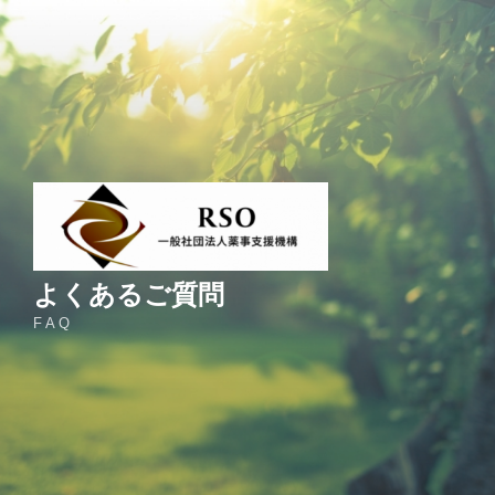
コ
ン
テ
ン
ツ
へ
ス
キ
ッ
プ
よくあるご質問
F A Q