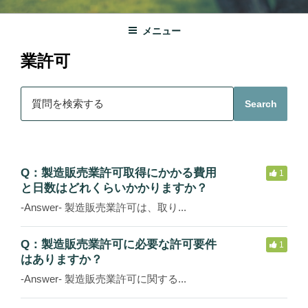
メニュー
業許可
S
Search
e
a
r
c
Q：製造販売業許可取得にかかる費用
1
h
と日数はどれくらいかかりますか？
F
-Answer- 製造販売業許可は、取り...
o
r
Q：製造販売業許可に必要な許可要件
1
はありますか？
-Answer- 製造販売業許可に関する...