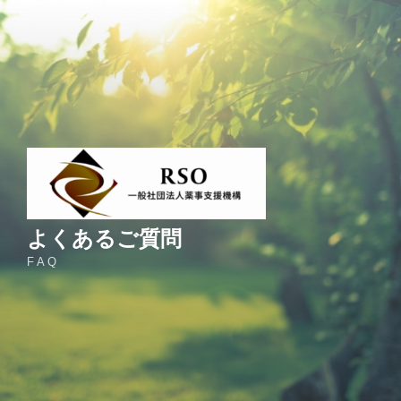
コ
ン
テ
ン
ツ
へ
ス
キ
ッ
プ
よくあるご質問
F A Q